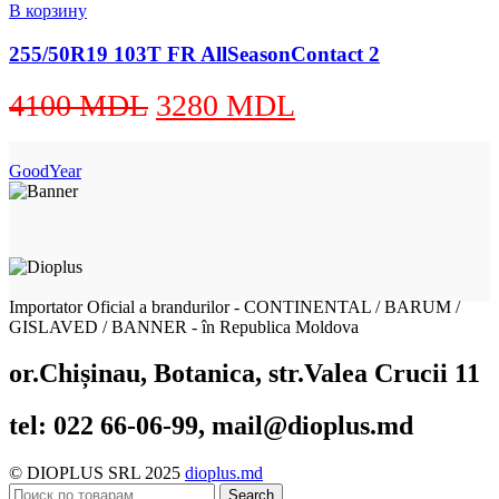
составляла
4915 MDL.
В корзину
5575 MDL.
255/50R19 103T FR AllSeasonContact 2
Первоначальная
Текущая
4100
MDL
3280
MDL
цена
цена:
составляла
3280 MDL.
GoodYear
4100 MDL.
Importator Oficial a brandurilor - CONTINENTAL / BARUM /
GISLAVED / BANNER - în Republica Moldova
or.Chișinau, Botanica, str.Valea Crucii 11
tel: 022 66-06-99, mail@dioplus.md
© DIOPLUS SRL 2025
dioplus.md
Search