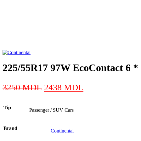
225/55R17 97W EcoContact 6 *
Первоначальная
Текущая
3250
MDL
2438
MDL
цена
цена:
составляла
2438 MDL.
Tip
Passenger / SUV Cars
3250 MDL.
Brand
Continental