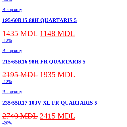
цена
цена:
составляла
1410 MDL.
В корзину
1880 MDL.
195/60R15 88H QUARTARIS 5
Первоначальная
Текущая
1435
MDL
1148
MDL
цена
цена:
-12%
составляла
1148 MDL.
В корзину
1435 MDL.
215/65R16 98H FR QUARTARIS 5
Первоначальная
Текущая
2195
MDL
1935
MDL
цена
цена:
-12%
составляла
1935 MDL.
В корзину
2195 MDL.
235/55R17 103V XL FR QUARTARIS 5
Первоначальная
Текущая
2740
MDL
2415
MDL
цена
цена:
-20%