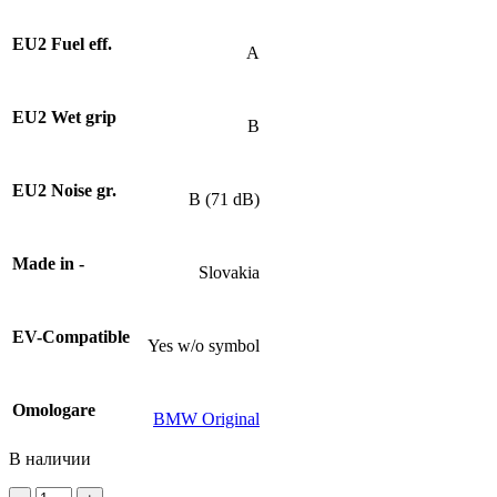
EU2 Fuel eff.
A
EU2 Wet grip
B
EU2 Noise gr.
B (71 dB)
Made in -
Slovakia
EV-Compatible
Yes w/o symbol
Omologare
BMW Original
В наличии
Количество