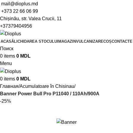
mail@dioplus.md
+373 22 66 06 99
Chișinău, str. Valea Crucii, 11
+37379404956
ACASĂ
LICHIDAREA STOCULUI
MAGAZIN
VULCANIZARE
COȘ
CONTACTE
Поиск
0
items
0
MDL
Menu
0
items
0
MDL
Главная
Acumulatoare în Chisinau
Banner Power Bull Pro P11040 / 110Ah/900A
-25%