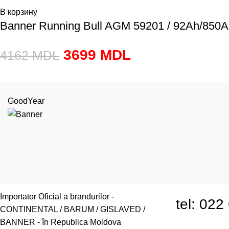
В корзину
Banner Running Bull AGM 59201 / 92Ah/850A
3699
MDL
4162
MDL
GoodYear
or.Chiși
Importator Oficial a brandurilor -
tel: 02
CONTINENTAL / BARUM / GISLAVED /
BANNER - în Republica Moldova