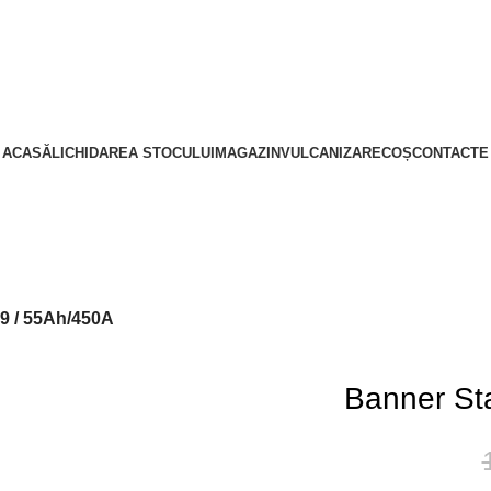
ACASĂ
LICHIDAREA STOCULUI
MAGAZIN
VULCANIZARE
COȘ
CONTACTE
19 / 55Ah/450A
Banner Sta