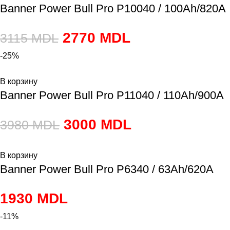
Banner Power Bull Pro P10040 / 100Ah/820A
2770
MDL
3115
MDL
-25%
В корзину
Banner Power Bull Pro P11040 / 110Ah/900A
3000
MDL
3980
MDL
В корзину
Banner Power Bull Pro P6340 / 63Ah/620A
1930
MDL
-11%