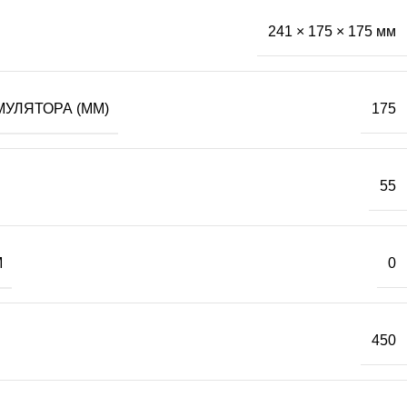
241 × 175 × 175 мм
МУЛЯТОРА (MM)
175
55
М
0
450