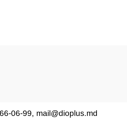
nau, Botanica, str.Valea Crucii 11
2 66-06-99, mail@dioplus.md