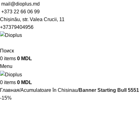
mail@dioplus.md
+373 22 66 06 99
Chișinău, str. Valea Crucii, 11
+37379404956
Поиск
0
items
0
MDL
Menu
0
items
0
MDL
Главная
Acumulatoare în Chisinau
Banner Starting Bull 555
-15%