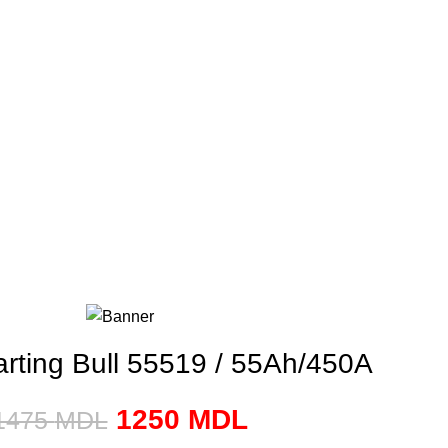
rting Bull 55519 / 55Ah/450A
1250
MDL
1475
MDL