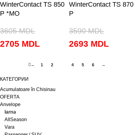
WinterContact TS 850
WinterContact TS 870
P *MO
P
3605
MDL
3590
MDL
2705
MDL
2693
MDL
←
1
2
3
4
5
6
→
КАТЕГОРИИ
Acumulatoare în Chisinau
OFERTA
Anvelope
Iarna
AllSeason
Vara
Passenger / SUV