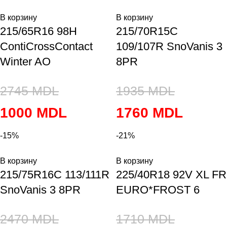
В корзину
В корзину
215/65R16 98H
215/70R15C
ContiCrossContact
109/107R SnoVanis 3
Winter AO
8PR
2745
MDL
1935
MDL
1000
MDL
1760
MDL
-15%
-21%
В корзину
В корзину
215/75R16C 113/111R
225/40R18 92V XL FR
SnoVanis 3 8PR
EURO*FROST 6
2470
MDL
1710
MDL