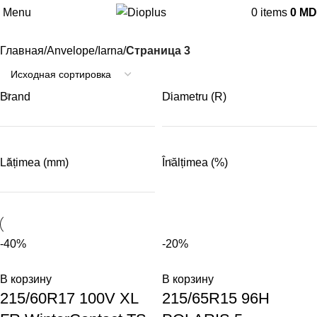
Iarna
Menu
0
items
0
MD
Главная
Anvelope
Iarna
Страница 3
Brand
Diametru (R)
Lățimea (mm)
Înălțimea (%)
-40%
-20%
В корзину
В корзину
215/60R17 100V XL
215/65R15 96H