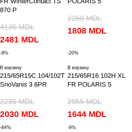
FR WinterContact TS
POLARIS 5
870 P
2260
MDL
4135
MDL
1808
MDL
2481
MDL
-9%
-20%
В корзину
В корзину
215/65R15C 104/102T
215/65R16 102H XL
SnoVanis 3 6PR
FR POLARIS 5
2235
MDL
2055
MDL
2030
MDL
1644
MDL
-64%
-9%