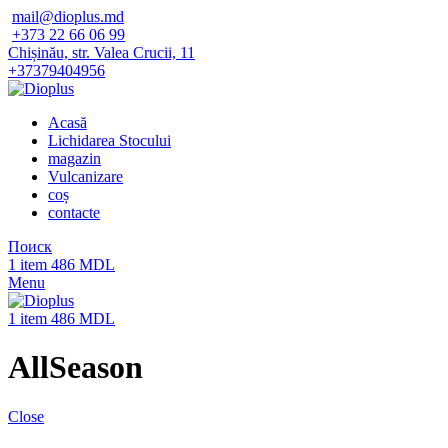
mail@dioplus.md
+373 22 66 06 99
Chișinău, str. Valea Crucii, 11
+37379404956
Acasă
Lichidarea Stocului
magazin
Vulcanizare
coș
contacte
Поиск
1
item
486
MDL
Menu
1
item
486
MDL
AllSeason
Close