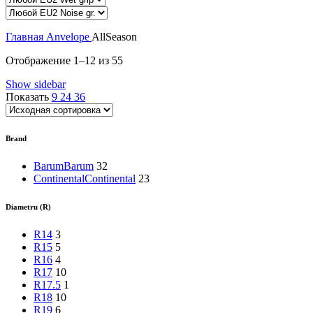
Главная
Anvelope
AllSeason
Отображение 1–12 из 55
Show sidebar
Показать
9
24
36
Brand
Barum
Barum
32
Continental
Continental
23
Diametru (R)
R14
3
R15
5
R16
4
R17
10
R17.5
1
R18
10
R19
6