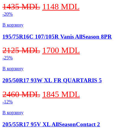
Первоначальная
Текущая
1435
MDL
1148
MDL
цена
цена:
-20%
составляла
1148 MDL.
В корзину
1435 MDL.
195/75R16C 107/105R Vanis AllSeason 8PR
Первоначальная
Текущая
2125
MDL
1700
MDL
цена
цена:
-25%
составляла
1700 MDL.
В корзину
2125 MDL.
205/50R17 93W XL FR QUARTARIS 5
Первоначальная
Текущая
2460
MDL
1845
MDL
цена
цена:
-12%
составляла
1845 MDL.
В корзину
2460 MDL.
205/55R17 95V XL AllSeasonContact 2