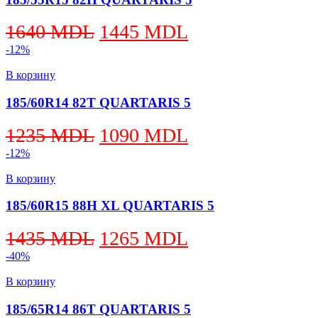
Первоначальная
Текущая
1640
MDL
1445
MDL
цена
цена:
-12%
составляла
1445 MDL.
В корзину
1640 MDL.
185/60R14 82T QUARTARIS 5
Первоначальная
Текущая
1235
MDL
1090
MDL
цена
цена:
-12%
составляла
1090 MDL.
В корзину
1235 MDL.
185/60R15 88H XL QUARTARIS 5
Первоначальная
Текущая
1435
MDL
1265
MDL
цена
цена:
-40%
составляла
1265 MDL.
В корзину
1435 MDL.
185/65R14 86T QUARTARIS 5