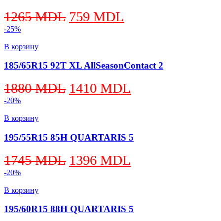
Первоначальная
Текущая
1265
MDL
759
MDL
цена
цена:
-25%
составляла
759 MDL.
В корзину
1265 MDL.
185/65R15 92T XL AllSeasonContact 2
Первоначальная
Текущая
1880
MDL
1410
MDL
цена
цена:
-20%
составляла
1410 MDL.
В корзину
1880 MDL.
195/55R15 85H QUARTARIS 5
Первоначальная
Текущая
1745
MDL
1396
MDL
цена
цена:
-20%
составляла
1396 MDL.
В корзину
1745 MDL.
195/60R15 88H QUARTARIS 5