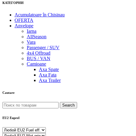
КАТЕГОРИИ
Acumulatoare în Chisinau
OFERTA
Anvelope
Iarna
AllSeason
Vara
Passenger / SUV
4x4 Offroad
BUS / VAN
Camioane
Axa Spate
Axa Fata
Axa Trailer
Cautare
Search
EU2 Euprel