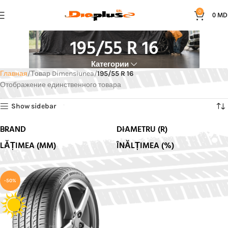
0
0
MD
195/55 R 16
Категории
Главная
Товар Dimensiunea
195/55 R 16
Отображение единственного товара
Show sidebar
BRAND
DIAMETRU (R)
LĂȚIMEA (MM)
ÎNĂLȚIMEA (%)
-50%