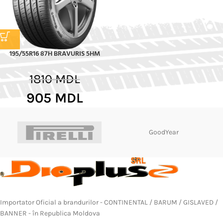
195/55R16 87H BRAVURIS 5HM
1810
MDL
905
MDL
GoodYear
Importator Oficial a brandurilor - CONTINENTAL / BARUM / GISLAVED /
BANNER - în Republica Moldova