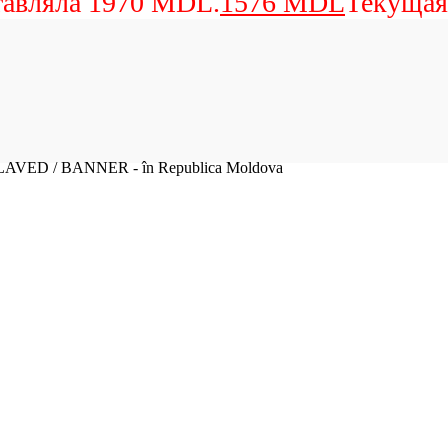
тавляла 1970 MDL.
1576
MDL
Текущая
SLAVED / BANNER - în Republica Moldova