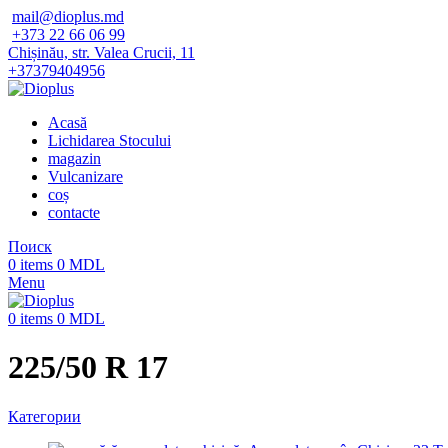
mail@dioplus.md
+373 22 66 06 99
Chișinău, str. Valea Crucii, 11
+37379404956
Acasă
Lichidarea Stocului
magazin
Vulcanizare
coș
contacte
Поиск
0
items
0
MDL
Menu
0
items
0
MDL
225/50 R 17
Категории