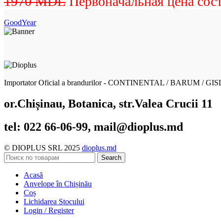
1970
MDL
Первоначальная цена сос
GoodYear
Importator Oficial a brandurilor - CONTINENTAL / BARUM / GI
or.Chișinau, Botanica, str.Valea Crucii 11
tel: 022 66-06-99, mail@dioplus.md
© DIOPLUS SRL 2025
dioplus.md
Search
Acasă
Anvelope în Chișinău
Coș
Lichidarea Stocului
Login / Register