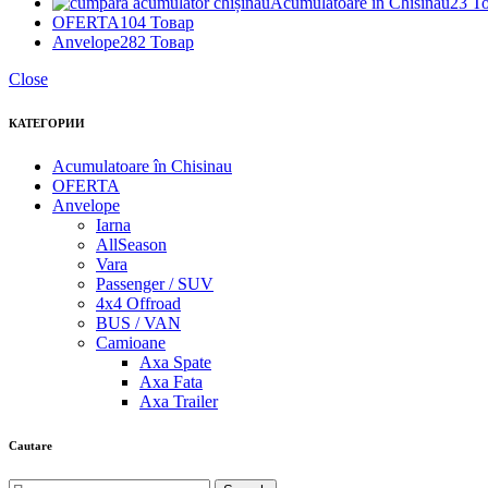
Acumulatoare în Chisinau
23 Т
OFERTA
104 Товар
Anvelope
282 Товар
Close
КАТЕГОРИИ
Acumulatoare în Chisinau
OFERTA
Anvelope
Iarna
AllSeason
Vara
Passenger / SUV
4x4 Offroad
BUS / VAN
Camioane
Axa Spate
Axa Fata
Axa Trailer
Cautare