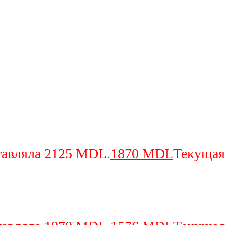
тавляла 2125 MDL.
1870
MDL
Текущая