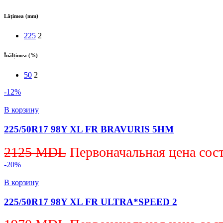
Lățimea (mm)
225
2
Înălțimea (%)
50
2
-12%
В корзину
225/50R17 98Y XL FR BRAVURIS 5HM
2125
MDL
Первоначальная цена сос
-20%
В корзину
225/50R17 98Y XL FR ULTRA*SPEED 2