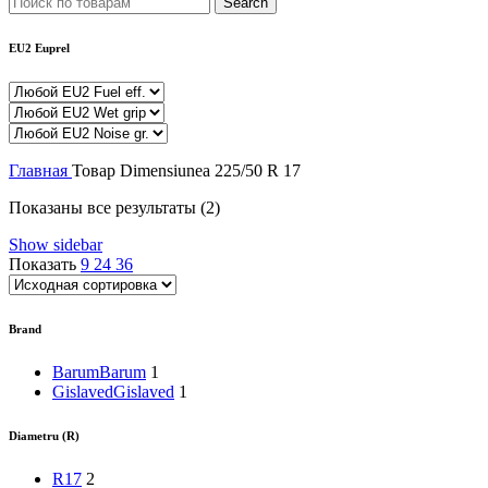
Search
EU2 Euprel
Главная
Товар Dimensiunea
225/50 R 17
Показаны все результаты (2)
Show sidebar
Показать
9
24
36
Brand
Barum
Barum
1
Gislaved
Gislaved
1
Diametru (R)
R17
2