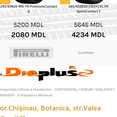
245/45R20 99V FR PremiumContact
245/45ZR20 (103Y) XL FR
6
SportContact 7
5200
MDL
5645
MDL
2080
MDL
4234
MDL
GoodYear
Importator Oficial a brandurilor - CONTINENTAL / BARUM / GISLAVED /
BANNER - în Republica Moldova
or.Chișinau, Botanica, str.Valea