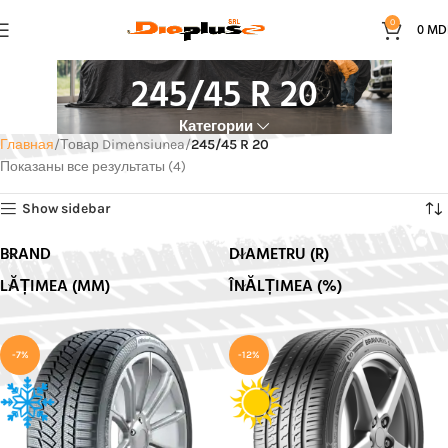
0
0
MD
245/45 R 20
Категории
Главная
Товар Dimensiunea
245/45 R 20
Показаны все результаты (4)
Show sidebar
BRAND
DIAMETRU (R)
LĂȚIMEA (MM)
ÎNĂLȚIMEA (%)
-7%
-12%