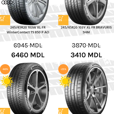
245/45R20 103W XL FR
245/45R20 103Y XL FR BRAVURIS
WinterContact TS 850 P AO
5HM
6945
MDL
3870
MDL
6460
MDL
3410
MDL
-60%
-25%