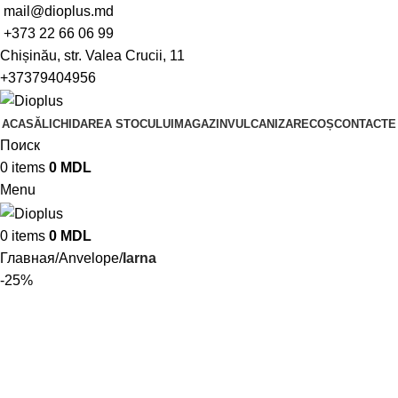
mail@dioplus.md
+373 22 66 06 99
Chișinău, str. Valea Crucii, 11
+37379404956
ACASĂ
LICHIDAREA STOCULUI
MAGAZIN
VULCANIZARE
COȘ
CONTACTE
Поиск
0
items
0
MDL
Menu
0
items
0
MDL
Главная
Anvelope
Iarna
-25%