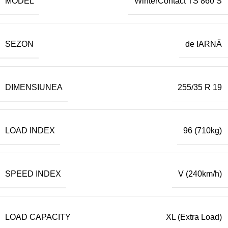
MODEL
WinterContact TS 860 S
SEZON
de IARNĂ
DIMENSIUNEA
255/35 R 19
LOAD INDEX
96 (710kg)
SPEED INDEX
V (240km/h)
LOAD CAPACITY
XL (Extra Load)