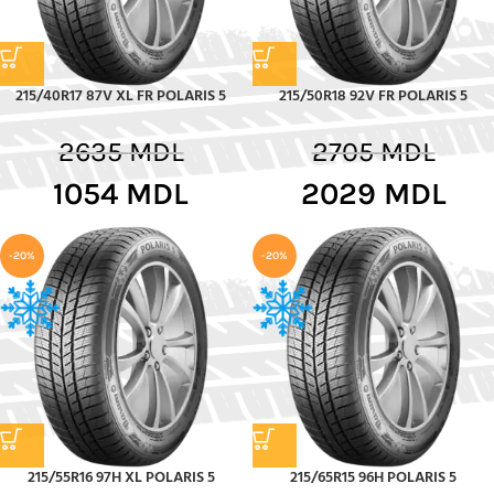
215/40R17 87V XL FR POLARIS 5
215/50R18 92V FR POLARIS 5
2635
MDL
2705
MDL
1054
MDL
2029
MDL
-20%
-20%
215/55R16 97H XL POLARIS 5
215/65R15 96H POLARIS 5