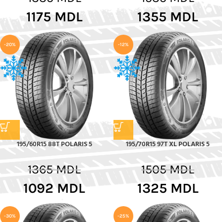
1175
MDL
1355
MDL
-20%
-12%
195/60R15 88T POLARIS 5
195/70R15 97T XL POLARIS 5
1365
MDL
1505
MDL
1092
MDL
1325
MDL
-30%
-25%