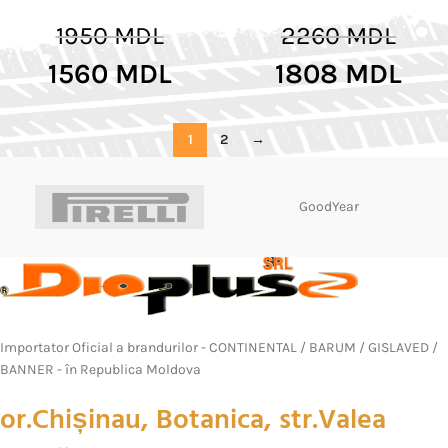
1950
MDL
2260
MDL
1560
MDL
1808
MDL
1
2
→
GoodYear
Importator Oficial a brandurilor - CONTINENTAL / BARUM / GISLAVED /
BANNER - în Republica Moldova
or.Chișinau, Botanica, str.Valea