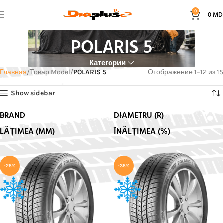
0
0
MD
POLARIS 5
Категории
Главная
Товар Model
POLARIS 5
Отображение 1–12 из 15
Show sidebar
BRAND
DIAMETRU (R)
LĂȚIMEA (MM)
ÎNĂLȚIMEA (%)
-25%
-35%