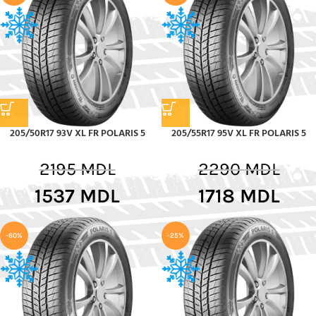
205/50R17 93V XL FR POLARIS 5
205/55R17 95V XL FR POLARIS 5
2195
MDL
2290
MDL
1537
MDL
1718
MDL
-60%
-25%