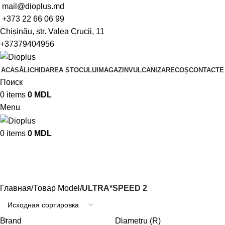
mail@dioplus.md
+373 22 66 06 99
Chișinău, str. Valea Crucii, 11
+37379404956
ACASĂ
LICHIDAREA STOCULUI
MAGAZIN
VULCANIZARE
COȘ
CONTACTE
Поиск
0
items
0
MDL
Menu
0
items
0
MDL
ULTRA*SPEED 2
Категории
Главная
Товар Model
ULTRA*SPEED 2
Brand
Diametru (R)