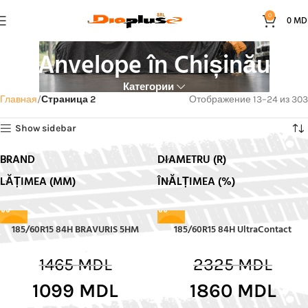
0
0
MD
Anvelope în Chișinău
Категории
Главная
Страница 2
Отображение 13–24 из 303
Show sidebar
BRAND
DIAMETRU (R)
LĂȚIMEA (MM)
ÎNĂLȚIMEA (%)
185/60R15 84H BRAVURIS 5HM
185/60R15 84H UltraContact
-25%
-20%
1465
MDL
2325
MDL
1099
MDL
1860
MDL