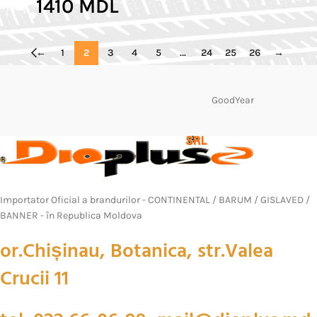
1410
MDL
←
1
2
3
4
5
…
24
25
26
→
GoodYear
Importator Oficial a brandurilor - CONTINENTAL / BARUM / GISLAVED /
BANNER - în Republica Moldova
or.Chișinau, Botanica, str.Valea
Crucii 11