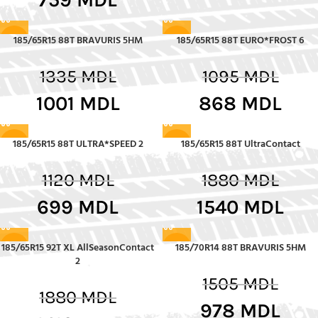
185/65R15 88T BRAVURIS 5HM
185/65R15 88T EURO*FROST 6
-25%
-21%
1335
MDL
1095
MDL
1001
MDL
868
MDL
185/65R15 88T ULTRA*SPEED 2
185/65R15 88T UltraContact
-38%
-18%
1120
MDL
1880
MDL
699
MDL
1540
MDL
185/65R15 92T XL AllSeasonContact
185/70R14 88T BRAVURIS 5HM
-25%
-35%
2
1505
MDL
1880
MDL
978
MDL