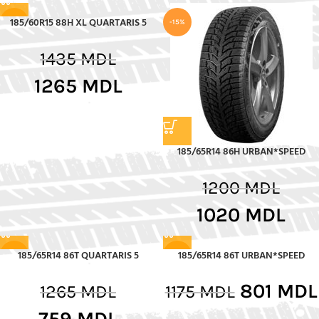
185/60R15 88H XL QUARTARIS 5
-12%
-15%
1435
MDL
1265
MDL
185/65R14 86H URBAN*SPEED
1200
MDL
1020
MDL
185/65R14 86T QUARTARIS 5
185/65R14 86T URBAN*SPEED
-40%
-32%
801
MDL
1265
MDL
1175
MDL
759
MDL