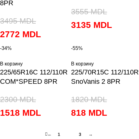
8PR
3555
MDL
3495
MDL
3135
MDL
2772
MDL
-34%
-55%
В корзину
В корзину
225/65R16C 112/110R
225/70R15C 112/110R
COM*SPEED 8PR
SnoVanis 2 8PR
2300
MDL
1820
MDL
1518
MDL
818
MDL
←
1
2
3
→