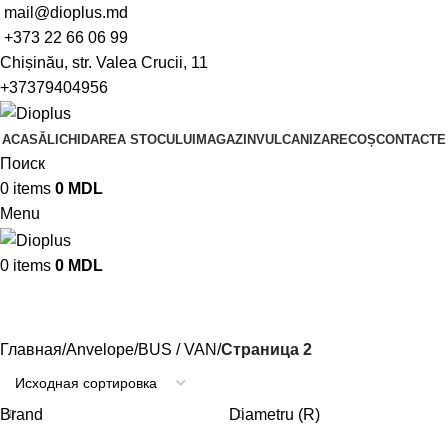
mail@dioplus.md
+373 22 66 06 99
Chișinău, str. Valea Crucii, 11
+37379404956
ACASĂ
LICHIDAREA STOCULUI
MAGAZIN
VULCANIZARE
COȘ
CONTACTE
Поиск
0
items
0
MDL
Menu
0
items
0
MDL
BUS / VAN
Главная
Anvelope
BUS / VAN
Страница 2
Brand
Diametru (R)