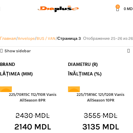
0
0
MD
BUS / VAN
Главная
Anvelope
BUS / VAN
Страница 3
Отображение 25–26 из 26
Show sidebar
BRAND
DIAMETRU (R)
LĂȚIMEA (MM)
ÎNĂLȚIMEA (%)
225/70R15C 112/110R Vanis
225/75R16C 121/120R Vanis
-12%
-12%
AllSeason 8PR
AllSeason 10PR
2430
MDL
3555
MDL
2140
MDL
3135
MDL