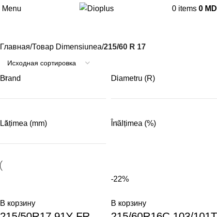
215/60 R 17
Menu
0
items
0
MD
Категории
Главная
Товар Dimensiunea
215/60 R 17
Brand
Diametru (R)
Lățimea (mm)
Înălțimea (%)
-22%
В корзину
В корзину
215/50R17 91Y FR
215/60R16C 103/101T