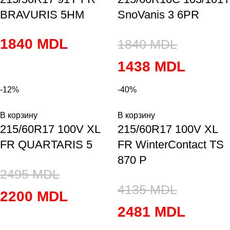
BRAVURIS 5HM
SnoVanis 3 6PR
1840
MDL
1840
MDL
1438
MDL
-12%
-40%
В корзину
В корзину
215/60R17 100V XL
215/60R17 100V XL
FR QUARTARIS 5
FR WinterContact TS
870 P
2495
MDL
4135
MDL
2200
MDL
2481
MDL