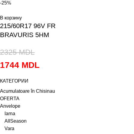
-25%
В корзину
215/60R17 96V FR
BRAVURIS 5HM
2325
MDL
1744
MDL
КАТЕГОРИИ
Acumulatoare în Chisinau
OFERTA
Anvelope
Iarna
AllSeason
Vara