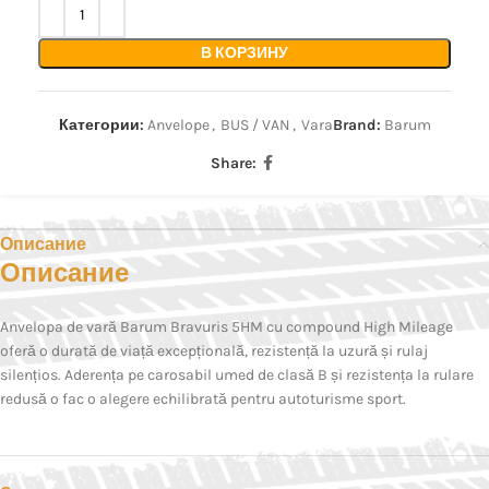
В КОРЗИНУ
Категории:
Anvelope
,
BUS / VAN
,
Vara
Brand:
Barum
Share:
Описание
Описание
Anvelopa de vară Barum Bravuris 5HM cu compound High Mileage
oferă o durată de viață excepțională, rezistență la uzură și rulaj
silențios. Aderența pe carosabil umed de clasă B și rezistența la rulare
redusă o fac o alegere echilibrată pentru autoturisme sport.