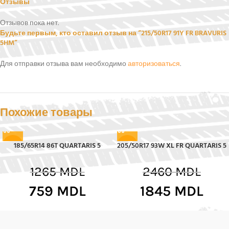
Отзывы
Отзывов пока нет.
Будьте первым, кто оставил отзыв на “215/50R17 91Y FR BRAVURIS
5HM”
Для отправки отзыва вам необходимо
авторизоваться
.
Похожие товары
185/65R14 86T QUARTARIS 5
205/50R17 93W XL FR QUARTARIS 5
-40%
-25%
1265
MDL
2460
MDL
759
MDL
1845
MDL