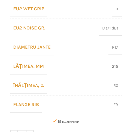
EU2 WET GRIP
B
EU2 NOISE GR.
B (71 dB)
DIAMETRU JANTE
R17
LĂȚIMEA, MM
215
ÎNĂLȚIMEA, %
50
FLANGE RIB
FR
В наличии