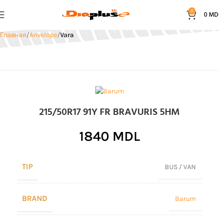
0
0
MD
Главная
Anvelope
Vara
215/50R17 91Y FR BRAVURIS 5HM
1840
MDL
TIP
BUS / VAN
BRAND
Barum