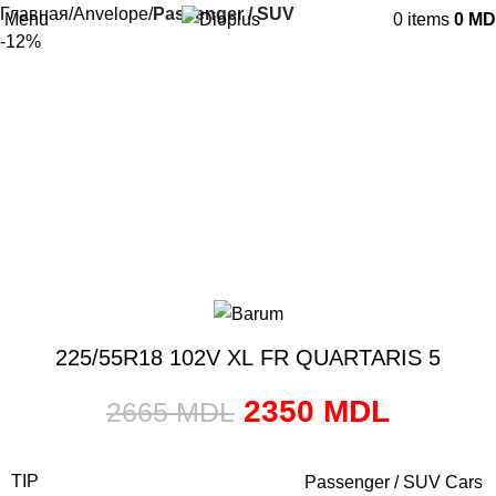
Главная
Anvelope
Passenger / SUV
Menu
0
items
0
MD
-12%
225/55R18 102V XL FR QUARTARIS 5
2350
MDL
2665
MDL
TIP
Passenger / SUV Cars