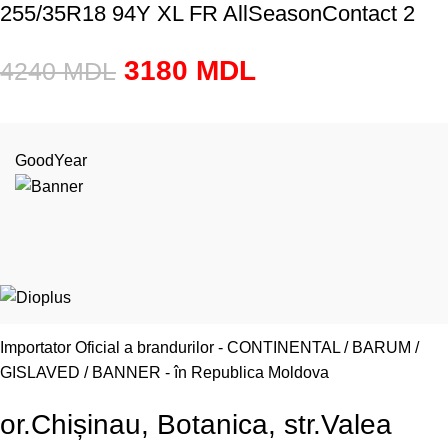
255/35R18 94Y XL FR AllSeasonContact 2
3180
MDL
4240
MDL
GoodYear
Importator Oficial a brandurilor - CONTINENTAL / BARUM /
GISLAVED / BANNER - în Republica Moldova
or.Chișinau, Botanica, str.Valea