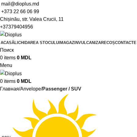
mail@dioplus.md
+373 22 66 06 99
Chișinău, str. Valea Crucii, 11
+37379404956
ACASĂ
LICHIDAREA STOCULUI
MAGAZIN
VULCANIZARE
COȘ
CONTACTE
Поиск
0
items
0
MDL
Menu
0
items
0
MDL
Главная
Anvelope
Passenger / SUV