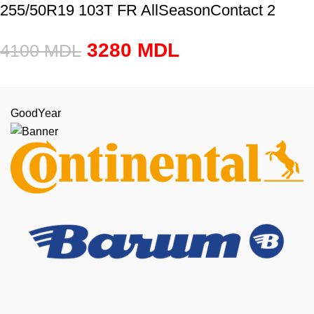
255/50R19 103T FR AllSeasonContact 2
3280
MDL
4100
MDL
GoodYear