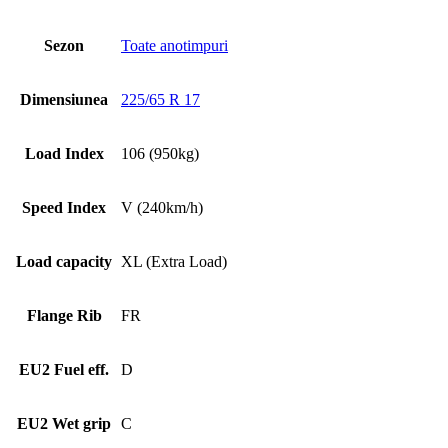
Sezon
Toate anotimpuri
Dimensiunea
225/65 R 17
Load Index
106 (950kg)
Speed Index
V (240km/h)
Load capacity
XL (Extra Load)
Flange Rib
FR
EU2 Fuel eff.
D
EU2 Wet grip
C