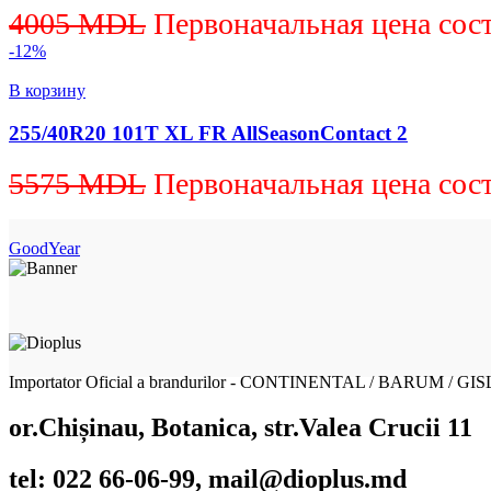
4005
MDL
Первоначальная цена сос
-12%
В корзину
255/40R20 101T XL FR AllSeasonContact 2
5575
MDL
Первоначальная цена сос
GoodYear
Importator Oficial a brandurilor - CONTINENTAL / BARUM / GI
or.Chișinau, Botanica, str.Valea Crucii 11
tel: 022 66-06-99, mail@dioplus.md