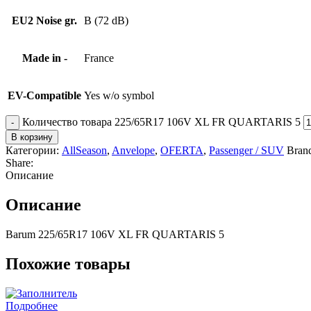
EU2 Noise gr.
B (72 dB)
Made in -
France
EV-Compatible
Yes w/o symbol
Количество товара 225/65R17 106V XL FR QUARTARIS 5
В корзину
Категории:
AllSeason
,
Anvelope
,
OFERTA
,
Passenger / SUV
Bran
Share:
Описание
Описание
Barum 225/65R17 106V XL FR QUARTARIS 5
Похожие товары
Подробнее