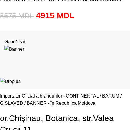
4915
MDL
5575
MDL
GoodYear
Importator Oficial a brandurilor - CONTINENTAL / BARUM /
GISLAVED / BANNER - în Republica Moldova
or.Chișinau, Botanica, str.Valea
Crucii 11