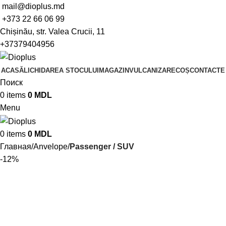
mail@dioplus.md
+373 22 66 06 99
Chișinău, str. Valea Crucii, 11
+37379404956
ACASĂ
LICHIDAREA STOCULUI
MAGAZIN
VULCANIZARE
COȘ
CONTACTE
Поиск
0
items
0
MDL
Menu
0
items
0
MDL
Главная
Anvelope
Passenger / SUV
-12%