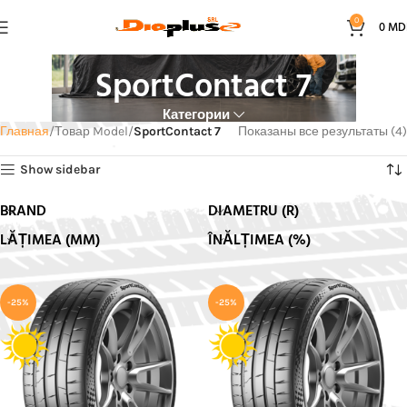
0
0
MD
SportContact 7
Категории
Главная
Товар Model
SportContact 7
Показаны все результаты (4)
Show sidebar
BRAND
DIAMETRU (R)
LĂȚIMEA (MM)
ÎNĂLȚIMEA (%)
-25%
-25%