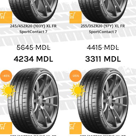
245/45ZR20 (103Y) XL FR
255/35ZR20 (97Y) XL FR
SportContact 7
SportContact 7
5645
MDL
4415
MDL
4234
MDL
3311
MDL
-45%
-25%