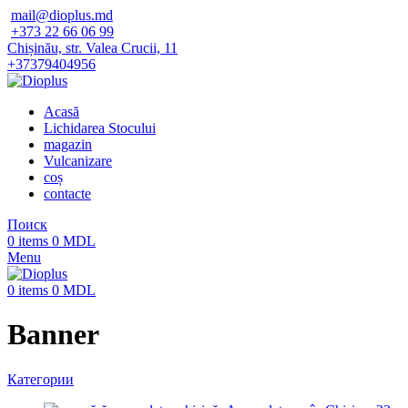
mail@dioplus.md
+373 22 66 06 99
Chișinău, str. Valea Crucii, 11
+37379404956
Acasă
Lichidarea Stocului
magazin
Vulcanizare
coș
contacte
Поиск
0
items
0
MDL
Menu
0
items
0
MDL
Banner
Категории