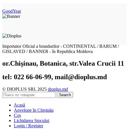
GoodYear
Importator Oficial a brandurilor - CONTINENTAL / BARUM /
GISLAVED / BANNER - în Republica Moldova
or.Chișinau, Botanica, str.Valea Crucii 11
tel: 022 66-06-99, mail@dioplus.md
© DIOPLUS SRL 2025
dioplus.md
Search
Acasă
Anvelope în Chișinău
Coș
Lichidarea Stocului
Login / Register