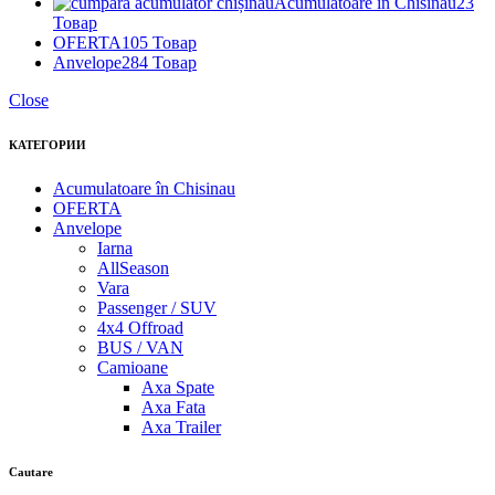
Acumulatoare în Chisinau
23
Товар
OFERTA
105 Товар
Anvelope
284 Товар
Close
КАТЕГОРИИ
Acumulatoare în Chisinau
OFERTA
Anvelope
Iarna
AllSeason
Vara
Passenger / SUV
4x4 Offroad
BUS / VAN
Camioane
Axa Spate
Axa Fata
Axa Trailer
Cautare