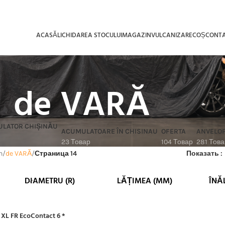
ACASĂ
LICHIDAREA STOCULUI
MAGAZIN
VULCANIZARE
COȘ
CONT
de VARĂ
ACUMULATOARE ÎN CHISINAU
OFERTA
ANVELO
23 Товар
104 Товар
281 Това
n
de VARĂ
Страница 14
Показать
DIAMETRU (R)
LĂȚIMEA (MM)
ÎNĂ
 XL FR EcoContact 6 *