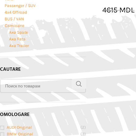
Passenger / SUV
4615
MDL
4x4 Offroad
BUS / VAN
Camioane
Axa Spate
Axa Fata
Axa Trailer
CAUTARE
OMOLOGARE
AUDI Original
(2)
BMW Original
(3)