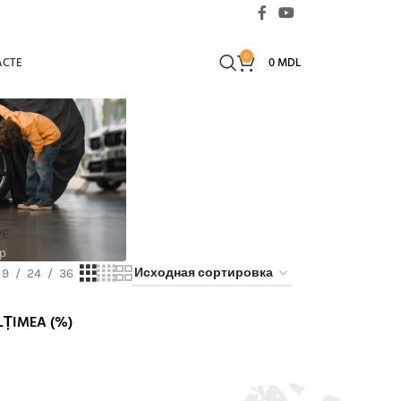
0
ACTE
0
MDL
PE
р
9
24
36
LȚIMEA (%)