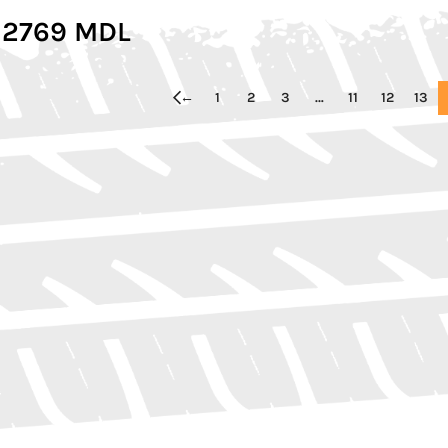
2769
MDL
←
1
2
3
…
11
12
13