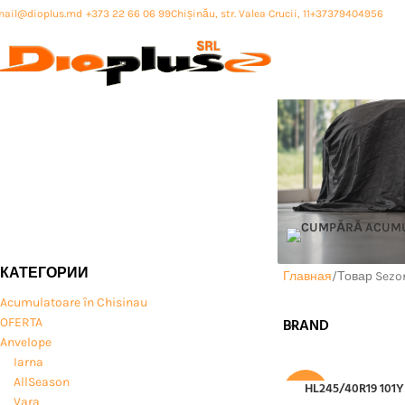
mail@dioplus.md
+373 22 66 06 99
Chișinău, str. Valea Crucii, 11
+37379404956
КАТЕГОРИИ
Главная
Товар Sezo
Acumulatoare în Chisinau
OFERTA
BRAND
Anvelope
Iarna
AllSeason
HL245/40R19 101Y
В КОРЗИНУ
-40%
Vara